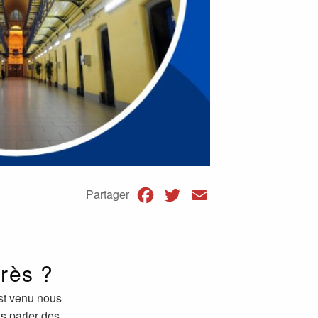
Facebook
Twitter
Email
Partager
près ?
est venu nous
s parler des