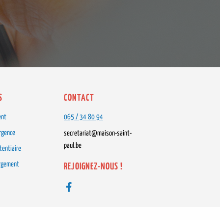
S
CONTACT
ent
065 / 34 80 94
urgence
secretariat@maison-saint-
paul.be
tentiaire
rgement
REJOIGNEZ-NOUS !