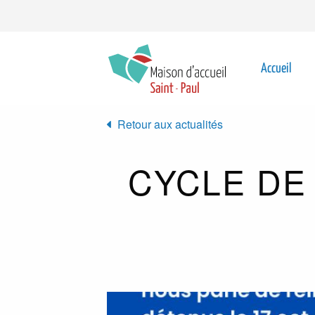
Aller au contenu principal
Top
navigation
Main
Accueil
navigat
Retour aux actualités
CYCLE DE