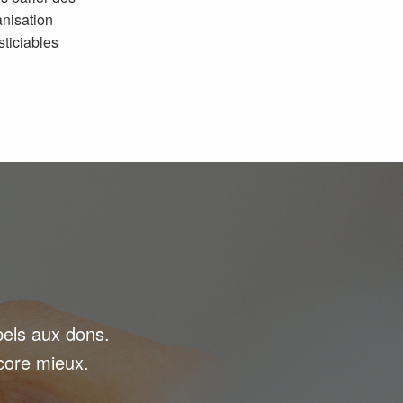
anisation
sticiables
pels aux dons.
core mieux.