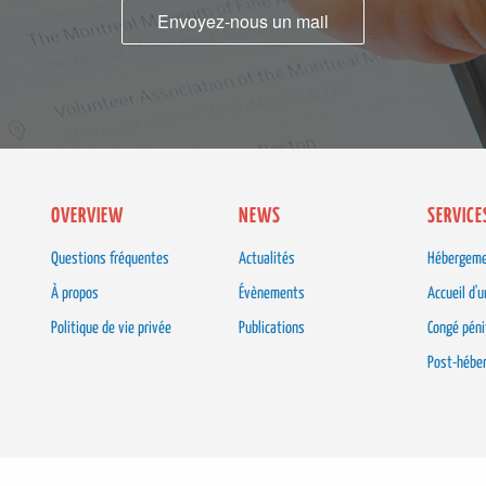
Envoyez-nous un mail
OVERVIEW
NEWS
SERVICE
Questions fréquentes
Actualités
Hébergem
À propos
Évènements
Accueil d'
Politique de vie privée
Publications
Congé péni
Post-hébe