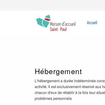
Aller au contenu principal
Top
navigation
Main
Accueil
navigat
Hébergement
L'hébergement a durée indéterminée consti
activité. Il est exclusivement réservé au
chacun d'eux de rétablir à la fois leur situa
problèmes personnels