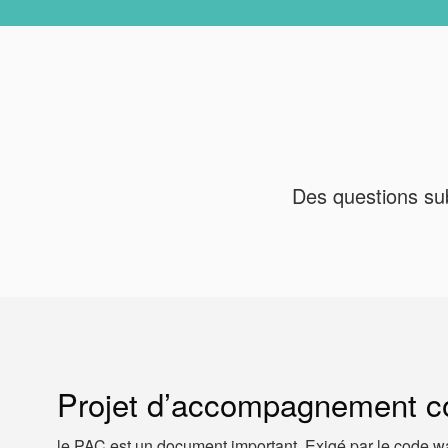
Des questions subs
Projet d’accompagnement col
le PAC est un document important. Exigé par le code wall