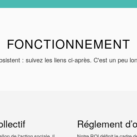
FONCTIONNEMENT
istent : suivez les liens ci-après. C'est un peu lo
lectif
Réglement d’or
on de l'action sociale, il
Notre ROI définit le cadre d