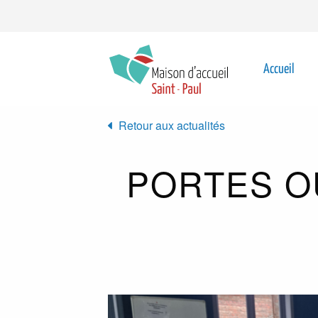
Aller au contenu principal
Top
navigation
Main
Accueil
navigat
Retour aux actualités
PORTES OU