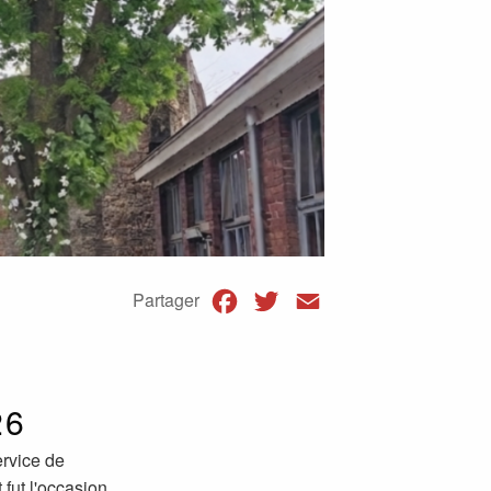
Facebook
Twitter
Email
Partager
26
ervice de
fut l'occasion